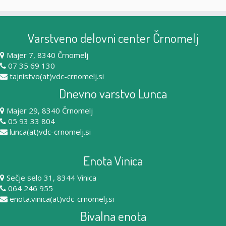
Varstveno delovni center Črnomelj
Majer 7, 8340 Črnomelj
07 35 69 130
tajnistvo(at)vdc-crnomelj.si
Dnevno varstvo Lunca
Majer 29, 8340 Črnomelj
05 93 33 804
lunca(at)vdc-crnomelj.si
Enota Vinica
Sečje selo 31, 8344 Vinica
064 246 955
enota.vinica(at)vdc-crnomelj.si
Bivalna enota