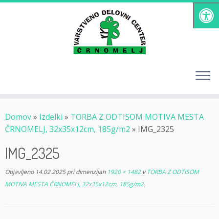
Skoči
na
vsebino
Domov
»
Izdelki
»
TORBA Z ODTISOM MOTIVA MESTA
ČRNOMELJ, 32x35x12cm, 185g/m2
»
IMG_2325
IMG_2325
Objavljeno
14.02.2025
pri dimenzijah
1920 × 1482
v
TORBA Z ODTISOM
MOTIVA MESTA ČRNOMELJ, 32x35x12cm, 185g/m2
.