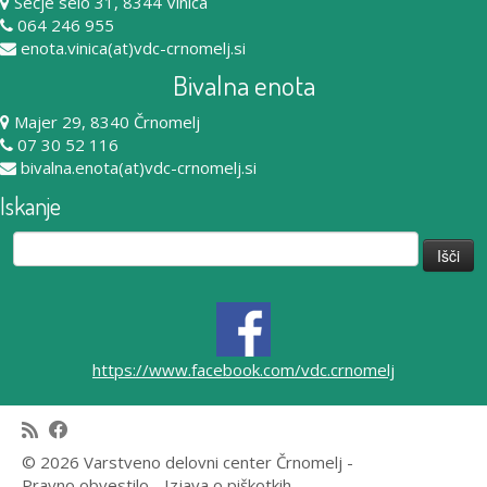
Sečje selo 31, 8344 Vinica
064 246 955
enota.vinica(at)vdc-crnomelj.si
Bivalna enota
Majer 29, 8340 Črnomelj
07 30 52 116
bivalna.enota(at)vdc-crnomelj.si
Iskanje
Išči:
https://www.facebook.com/vdc.crnomelj
© 2026 Varstveno delovni center Črnomelj -
Pravno obvestilo
-
Izjava o piškotkih