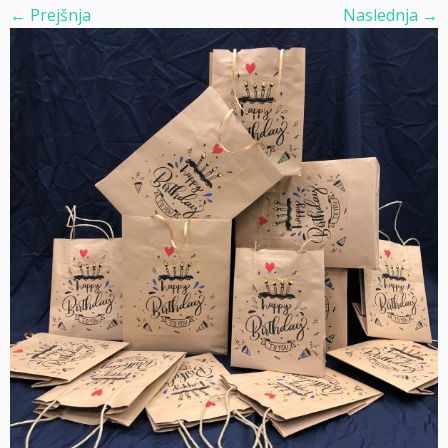
← Prejšnja
Naslednja →