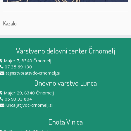
Kazalo
Varstveno delovni center Črnomelj
Majer 7, 8340 Črnomelj
07 35 69 130
tajnistvo(at)vdc-crnomelj.si
Dnevno varstvo Lunca
Majer 29, 8340 Črnomelj
05 93 33 804
lunca(at)vdc-crnomelj.si
Enota Vinica