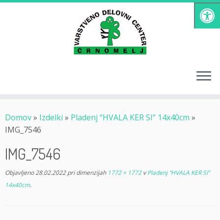
Skoči
na
vsebino
Domov
»
Izdelki
»
Pladenj “HVALA KER SI” 14x40cm
»
IMG_7546
IMG_7546
Objavljeno
28.02.2022
pri dimenzijah
1772 × 1772
v
Pladenj “HVALA KER SI”
14x40cm
.