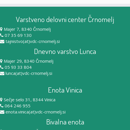
Varstveno delovni center Črnomelj
Majer 7, 8340 Črnomelj
07 35 69 130
tajnistvo(at)vdc-crnomelj.si
Dnevno varstvo Lunca
Majer 29, 8340 Črnomelj
05 93 33 804
lunca(at)vdc-crnomelj.si
Enota Vinica
Sečje selo 31, 8344 Vinica
064 246 955
enota.vinica(at)vdc-crnomelj.si
Bivalna enota