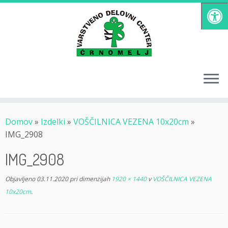
Skoči
na
vsebino
Domov
»
Izdelki
»
VOŠČILNICA VEZENA 10x20cm
»
IMG_2908
IMG_2908
Objavljeno
03.11.2020
pri dimenzijah
1920 × 1440
v
VOŠČILNICA VEZENA
10x20cm
.