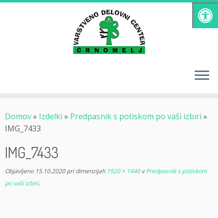
Skoči
na
vsebino
Domov
»
Izdelki
»
Predpasnik s potiskom po vaši izbiri
»
IMG_7433
IMG_7433
Objavljeno
15.10.2020
pri dimenzijah
1920 × 1440
v
Predpasnik s potiskom
po vaši izbiri
.