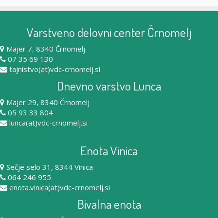
Varstveno delovni center Črnomelj
Majer 7, 8340 Črnomelj
07 35 69 130
tajnistvo(at)vdc-crnomelj.si
Dnevno varstvo Lunca
Majer 29, 8340 Črnomelj
05 93 33 804
lunca(at)vdc-crnomelj.si
Enota Vinica
Sečje selo 31, 8344 Vinica
064 246 955
enota.vinica(at)vdc-crnomelj.si
Bivalna enota