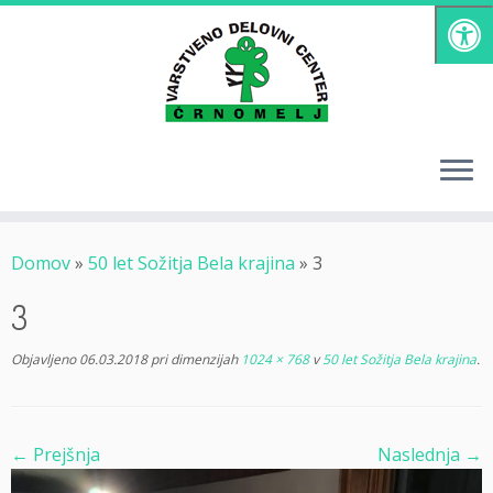
Skoči
na
vsebino
Domov
»
50 let Sožitja Bela krajina
»
3
3
Objavljeno
06.03.2018
pri dimenzijah
1024 × 768
v
50 let Sožitja Bela krajina
.
← Prejšnja
Naslednja →