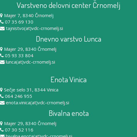
Varstveno delovni center Črnomelj
Majer 7, 8340 Črnomelj
07 35 69 130
tajnistvo(at)vdc-crnomelj.si
Dnevno varstvo Lunca
Majer 29, 8340 Črnomelj
05 93 33 804
lunca(at)vdc-crnomelj.si
Enota Vinica
Sečje selo 31, 8344 Vinica
064 246 955
enota.vinica(at)vdc-crnomelj.si
Bivalna enota
Majer 29, 8340 Črnomelj
07 30 52 116
bivalna.enota(at)vdc-crnomelj.si