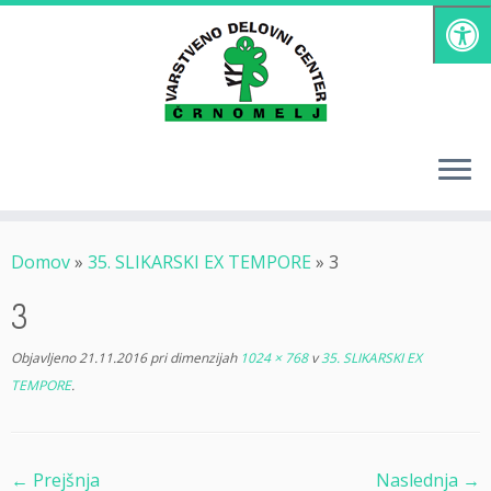
Skoči
na
vsebino
Domov
»
35. SLIKARSKI EX TEMPORE
»
3
3
Objavljeno
21.11.2016
pri dimenzijah
1024 × 768
v
35. SLIKARSKI EX
TEMPORE
.
← Prejšnja
Naslednja →