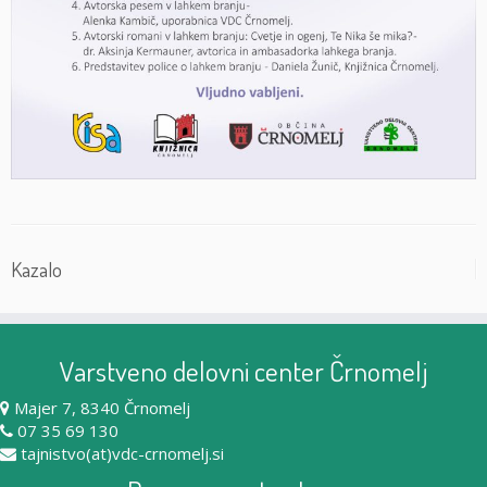
Kazalo
Varstveno delovni center Črnomelj
Majer 7, 8340 Črnomelj
07 35 69 130
tajnistvo(at)vdc-crnomelj.si