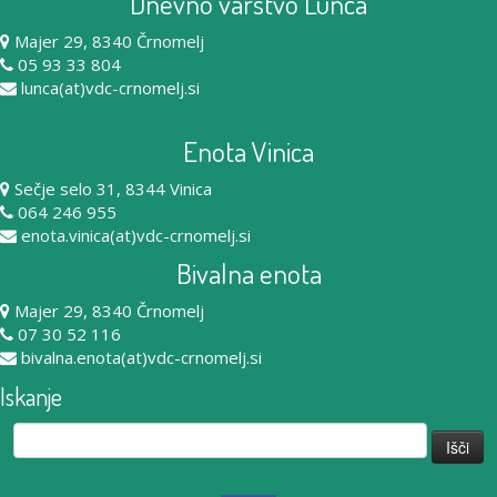
Dnevno varstvo Lunca
Majer 29, 8340 Črnomelj
05 93 33 804
lunca(at)vdc-crnomelj.si
Enota Vinica
Sečje selo 31, 8344 Vinica
064 246 955
enota.vinica(at)vdc-crnomelj.si
Bivalna enota
Majer 29, 8340 Črnomelj
07 30 52 116
bivalna.enota(at)vdc-crnomelj.si
Iskanje
Išči: