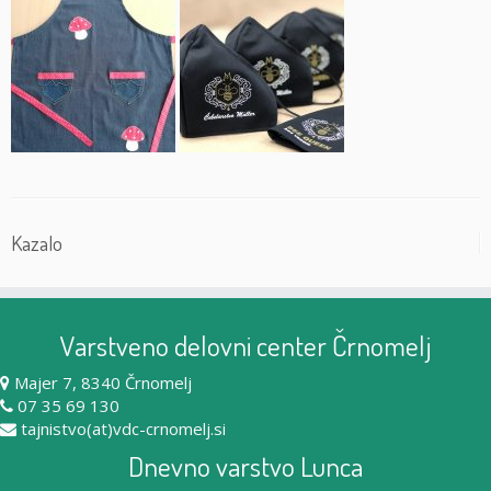
Kazalo
Varstveno delovni center Črnomelj
Majer 7, 8340 Črnomelj
07 35 69 130
tajnistvo(at)vdc-crnomelj.si
Dnevno varstvo Lunca