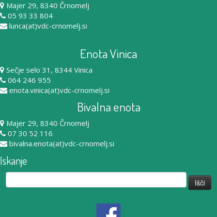
Majer 29, 8340 Črnomelj
05 93 33 804
lunca(at)vdc-crnomelj.si
Enota Vinica
Sečje selo 31, 8344 Vinica
064 246 955
enota.vinica(at)vdc-crnomelj.si
Bivalna enota
Majer 29, 8340 Črnomelj
07 30 52 116
bivalna.enota(at)vdc-crnomelj.si
Iskanje
Išči: