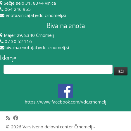
Sečje selo 31, 8344 Vinica
064 246 955
enota.vinica(at)vdc-crnomelj.si
Bivalna enota
Majer 29, 8340 Črnomelj
07 30 52 116
bivalna.enota(at)vdc-crnomelj.si
Iskanje
Išči:
https://www.facebook.com/vdc.crnomelj
© 2026 Varstveno delovni center Črnomelj -