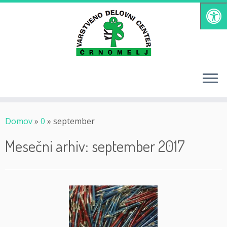
Skoči
na
vsebino
Domov
»
0
»
september
Mesečni arhiv:
september 2017